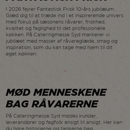
1310
Dragsbæk
I 2026 fejrer Fantastisk Frisk 10-års jubilæum.
DRC Danmarks
Glæd dig til at træde ind i et inspirerende univers
1054
Restauranter og
med fokus på sæsonens råvarer, friskhed,
Cafeer
kvalitet og faglighed til det professionelle
køkken. På Cateringmesse Syd markerer vi
1360
Dr. Oetker
jubilæet med masser af råvareglæde, smag og
1374
Dryk
inspiration, som du kan tage med hjem til dit
eget køkken.
1224
Duni
1134
Easyfood
1336
Eckes-Granini
1050
Falengreen
MØD MENNESKENE
1106
Fantastisk Frisk
BAG RÅVARERNE
1220
Farm Frites
På Cateringmesse Syd mødes kunder,
1206
Findus
leverandører og fagfolk ansigt til ansigt. Her kan
1034
Flensted
du høre historierne og tankerne bag