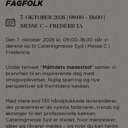
FAGFOLK
7. OKTOBER 2026 | 09:00 - 18:00 |
MESSE C – FREDERICIA
Den 7. oktober 2026 kl. 09.00–18.00 slår vi
dørene op til Cateringmesse Syd i Messe C i
Fredericia.
Måltidets mødested
Under temaet “
” samler vi
branchen til en inspirerende dag med
smagsoplevelser, faglig sparring og nye
perspektiver på fremtidens køkken.
Mød mere end 130 håndplukkede leverandører,
der præsenterer de nyeste fødevarer, trends og
løsninger til det professionelle køkken.
Cateringmesse Syd er stedet, hvor mennesker,
idéer og råvarer mødes – og hvor du kan hente