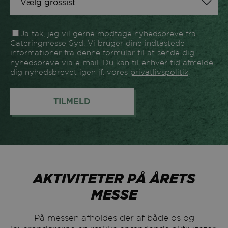
Unilever Food
1110
Solutions
Ja tak, jeg vil gerne modtage nyhedsbreve fra
1166
Vadehavsbageriet
Cateringmesse Syd. Vi bruger dine indtastede
informationer fra denne formular til at sende dig
1172
Valsemøllen
nyhedsbreve via e-mail. Du kan til enhver tid afmelde
dig nyhedsbrevet igen jf. vores
privatlivspolitik
.
1030
Wiik & Co.
Witt Denmark
1116
(Teministeriet)
1158
Zelected Foods
AKTIVITETER PÅ ÅRETS
MESSE
På messen afholdes der af både os og