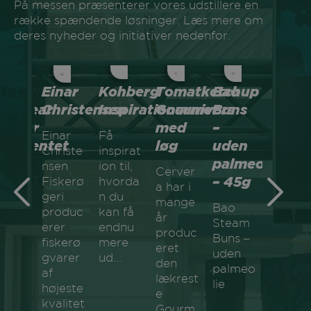
På messen præsenterer vores udstillere en
række spændende løsninger.
Læs mere om
deres nyheder og initiativer nedenfor.
ofler
ka
Einar
Kohberg
Tomatketchup
Bao
Sund
ootwear
Christensen
Inspirationsunivers
Gourmet
Buns
snack
dvider
med
–
fra
Einar
Få
k
rtimentet
løg
uden
Nordt
Christe
inspirat
ed
palmeolie
11
nsen
ion til,
Cerver
OKA
– 45g
forske
Fiskerø
hvorda
a har i
g
varian
geri
n du
mange
Bao
produc
kan få
EY
med
år
Steam
erer
endnu
UDE
noget
produc
Buns –
fiskerø
mere
eret
for
uden
gvarer
ud...
den
enhve
palmeo
af
yrker
lækrest
lie
smag.
højeste
e
kvalitet
res
Gourm