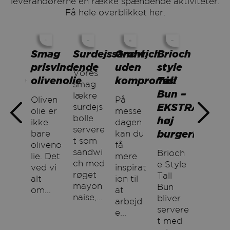
leverandørerne en række spændende aktiviteter.
Få hele overblikket her.
et
Smag
Surdejssandwich
Grønt,
Brioch
Frisk
tte
prisvindende
uden
style
Frans
Vores
økken
olivenolie
kompromis!
Tall
friste
smag
Bun –
lækre
Oliven
På
Kom
EKSTRA-
surdejs
res
olie er
messe
og
høj
bolle
id
ikke
dagen
besøg
servere
burgerbolle
pul
bare
kan du
os på
t som
e
oliveno
få
stand
sandwi
Brioch
ødeka
lie. Det
mere
1010
ch med
e Style
ofler
ved vi
inspirat
og
røget
Tall
er vi
alt
ion til
smag
mayon
Bun
så
om...
at
på...
naise,...
bliver
arbejd
servere
rsion
e...
t med