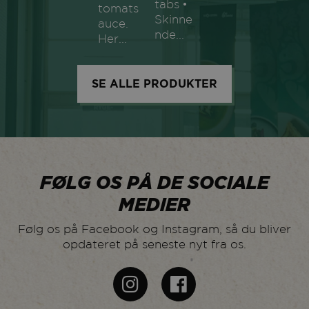
tabs •
1016
Paridan
tomats
Skinne
auce.
1344
Peka Kroef
nde...
Her...
1056
Planets Pride
Polar Seafood
SE ALLE PRODUKTER
1350
Foodservice
1214
PS Import ApS
Ravngaard Produkter
1320
ApS
1338
Red Bull
FØLG OS PÅ DE SOCIALE
1118
MEDIER
Rose Poultry
1048
Royal Greenland
Følg os på Facebook og Instagram, så du bliver
opdateret på seneste nyt fra os.
1038
Royal Unibrew
1012
Paulig
1376
Secret Kitchen