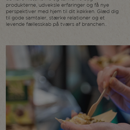
produkterne, udveksle erfaringer og få nye
1154
Fynbo Foods
perspektiver med hjem til dit køkken. Glæd dig
1020
Gasa Nord Grønt
til gode samtaler, stærke relationer og et
levende fællesskab på tværs af branchen..
1170
Gasa Odense
1372
Geia Food
1014
Good Food Group
1008
GoodLife Foods
1046
Hansens Is
1010
Haugen Gruppen
1126 +
House of Foods
1142
1302
H.W. Larsen
1164
Iduna
1322
JDE Professional