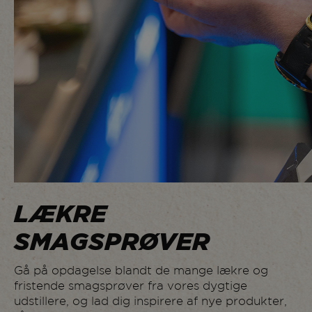
1212
Kalu
1174
Karema Foods
1306
Kastberg Is
Kohberg Bakery
1316
Group
1218
Kryta
1032
Lactalis
La Lorraine Bakery
1210
Group
LÆKRE
1028
Lantmännen Cerealia
SMAGSPRØVER
Lantmännen
1006
Schulstad
1026
Gå på opdagelse blandt de mange lækre og
Lantmännen Unibake
fristende smagsprøver fra vores dygtige
1368
Magnihill
udstillere, og lad dig inspirere af nye produkter,