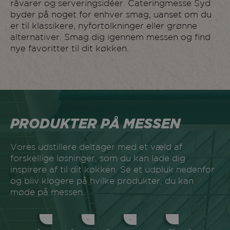
råvarer og serveringsidéer. Cateringmesse Syd
1024
Mammen Mejerierne
byder på noget for enhver smag, uanset om du
Marie Brizard Wine &
er til klassikere, nyfortolkninger eller grønne
1004
Spirits
alternativer. Smag dig igennem messen og find
nye favoritter til dit køkken.
1246
Mars Danmark
1130
McCain
1114
Mette Munk
1354
Miss Bagel
PRODUKTER PÅ MESSEN
1236
Moguntia
1132
Mondelez
Vores udstillere deltager med et væld af
1366
forskellige løsninger, som du kan lade dig
MultiLine
inspirere af til dit køkken.
Se et udpluk nedenfor
1202
MultiMarketing
og bliv klogere på hvilke produkter, du kan
møde på messen.
Naturfrisk - Ørbæk
1168
Bryggeri
1124
Naturmælk