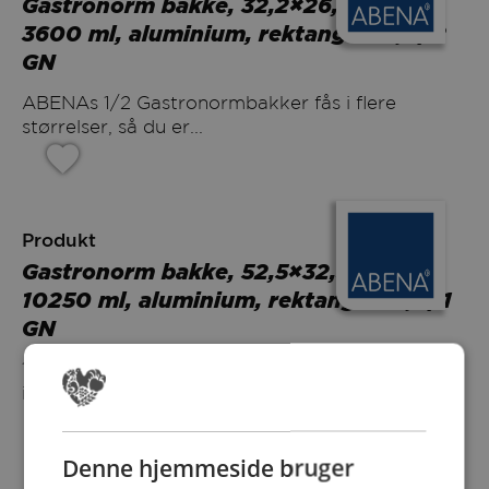
Gastronorm bakke, 32,2×26,2×6,4cm,
3600 ml, aluminium, rektangulær, 1/2
GN
ABENAs 1/2 Gastronormbakker fås i flere
størrelser, så du er...
Produkt
Gastronorm bakke, 52,5×32,5x8cm,
10250 ml, aluminium, rektangulær, 1/1
GN
1/1 Gastronormbakker fås i flere forskellige
indholdsstørrelser og dækker dermed...
Denne hjemmeside bruger