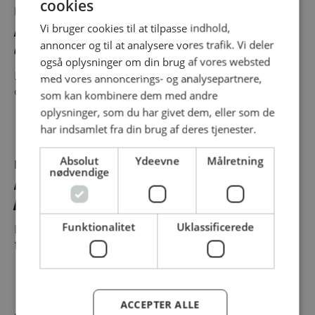
cookies
Produkt
Vi bruger cookies til at tilpasse indhold,
Madfilm, 300m x 44cm, lilla, PVC,
annoncer og til at analysere vores trafik. Vi deler
uperforeret
også oplysninger om din brug af vores websted
med vores annoncerings- og analysepartnere,
Filmen kan anvendes til opbevaring af fødevarer
og til almindelig...
som kan kombinere dem med andre
oplysninger, som du har givet dem, eller som de
har indsamlet fra din brug af deres tjenester.
Absolut
Ydeevne
Målretning
Produkt
nødvendige
Engangshandske, L, sort, nitril,
pudderfri
Funktionalitet
Uklassificerede
Den elastiske nitrilhandske fra ENA giver dig
fremragende kvalitet, samtidig...
ACCEPTER ALLE