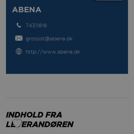
ABENA
74311818
grossist@abena.dk
http://www.abena.dk
INDHOLD FRA
LEVERANDØREN