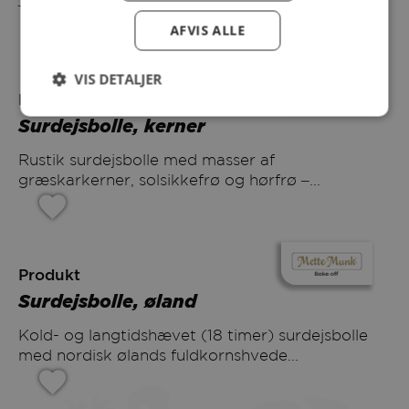
– indeni og...
AFVIS ALLE
VIS DETALJER
Produkt
Surdejsbolle, kerner
Rustik surdejsbolle med masser af
græskarkerner, solsikkefrø og hørfrø –...
Produkt
Surdejsbolle, øland
Kold- og langtidshævet (18 timer) surdejsbolle
med nordisk ølands fuldkornshvede...