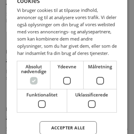
cookies
Surdejs burgerbolle med bælgfrugter
Vi bruger cookies til at tilpasse indhold,
Stor og spændende burgerbolle bagt med
annoncer og til at analysere vores trafik. Vi deler
bælgfrugter og rugsurdej. Super...
også oplysninger om din brug af vores websted
med vores annoncerings- og analysepartnere,
som kan kombinere dem med andre
oplysninger, som du har givet dem, eller som de
Produkt
har indsamlet fra din brug af deres tjenester.
Surdejs brunch mix
Absolut
Ydeevne
Målretning
nødvendige
Mix af koldt- og langtidshævede (18 timer)
surdejs brunchstykker. Indeholder:...
Funktionalitet
Uklassificerede
Produkt
Surdejsbolle, sesam
ACCEPTER ALLE
Surdejsbolle fyldt med smag fra ristede sesamfrø