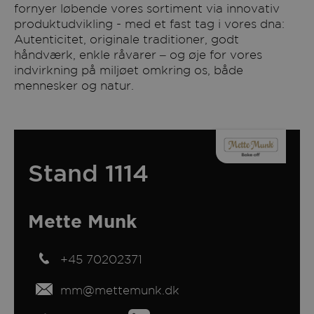
fornyer løbende vores sortiment via innovativ
produktudvikling - med et fast tag i vores dna:
Autenticitet, originale traditioner, godt
håndværk, enkle råvarer – og øje for vores
indvirkning på miljøet omkring os, både
mennesker og natur.
Stand 1114
Mette Munk
+45 70202371
mm@mettemunk.dk