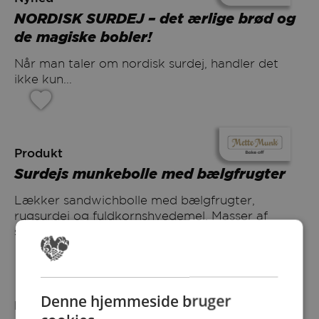
NORDISK SURDEJ – det ærlige brød og
de magiske bobler!
Når man taler om nordisk surdej, handler det
ikke kun...
Produkt
Surdejs munkebolle med bælgfrugter
Lækker sandwichbolle med bælgfrugter,
rugsurdej og fuldkornshvedemel. Masser af
smag...
Denne hjemmeside bruger
Produkt