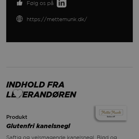
Følg os på
https://mettemunk.dk/
INDHOLD FRA
LEVERANDØREN
Produkt
Glutenfri kanelsnegl
Saftig og velsmagende kanelsnegl. Blød og