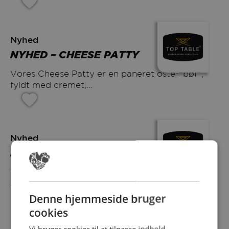
Nyhed
NYHED – CHEESE PATTY
Vores Cheese Patty er en paneret oste-“bøf”,
fyldt med cremet,...
Nyhed
NYHED – MINI CAMEMBERT BITES
Vores Mini Camembert Bites, 20-25 g
kombinerer en sprød, gylden...
Denne hjemmeside bruger
cookies
Vi bruger cookies til at tilpasse indhold,