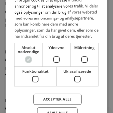
Nyhed
annoncer og til at analysere vores trafik. Vi deler
NYHED – MOZZARELLA STICKS
også oplysninger om din brug af vores websted
med vores annoncerings- og analysepartnere,
Mozzarella Sticks – en klassisk favorit Vores
som kan kombinere dem med andre
Mozzarella Sticks byder...
oplysninger, som du har givet dem, eller som de
har indsamlet fra din brug af deres tjenester.
Absolut
Ydeevne
Målretning
nødvendige
Nyhed
NYHED – KYLLINGE KARAAGE
Kylling Karaage følger de nyeste foodtrends og
Funktionalitet
Uklassificerede
er sprøde, gyldne...
ACCEPTER ALLE
Nyhed
NYHED – BUTTERMILK PANERET
AFVIS ALLE