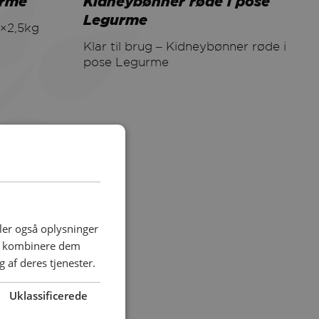
urme
Kidneybønner røde i pose
Legurme
6×2,5kg
Klar til brug – Kidneybønner røde i
pose Legurme
deler også oplysninger
an kombinere dem
 af deres tjenester.
Uklassificerede