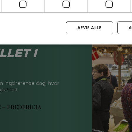
AFVIS ALLE
A
LLET I
 en inspirerende dag, hvor
øjsædet.
 C – FREDERICIA