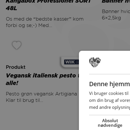
Kängabox Professionel SORT
Bønner h
48L
Bønner hvide i pose Legurme
6×2,5kg
Os med de “bedste kasser” kom
forbi og se;-) Med...
Produkt
Vegansk italiensk pesto til
alle!
Denne hjemme
Vi bruger cookies til
Pesto grøn vegansk Artigiana 980g –
om din brug af vor
Klar til brug til...
med andre oplysninge
Absolut
nødvendige