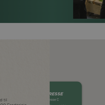
ADRESSE
Messe C
 til