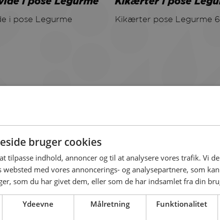
vide i pose Legurme
Kikærter i pose Leg
Kikærter pose Legurme 
side bruger cookies
 at tilpasse indhold, annoncer og til at analysere vores trafik. Vi 
es websted med vores annoncerings- og analysepartnere, som k
r, som du har givet dem, eller som de har indsamlet fra din brug
Ydeevne
Målretning
Funktionalitet