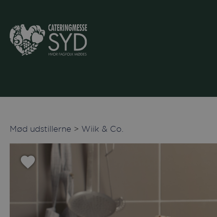
Mød udstillerne
>
Wiik & Co.