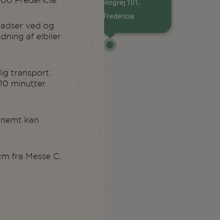
000 Fredericia.
Vestre Ringvej 101,
7000 Fredericia
pladser ved og
ning af elbiler
ig transport.
 10 minutter
u nemt kan
km fra Messe C.