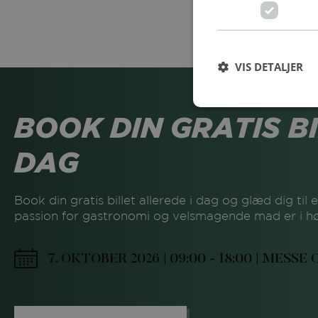
VIS DETALJER
BOOK DIN GRATIS BI
DAG
Book din gratis billet allerede i dag og glæd dig til
passion for gastronomi og velsmagende mad er i h
7. OKTOBER 2026 | 09:00 - 18:00 | MESSE