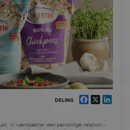
Faceboo
X
Lin
DELING