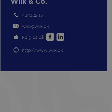
Wiik & Co.
43432243
wiik@wiik.dk
Følg os på
http://www.wiik.dk
k
kedIn