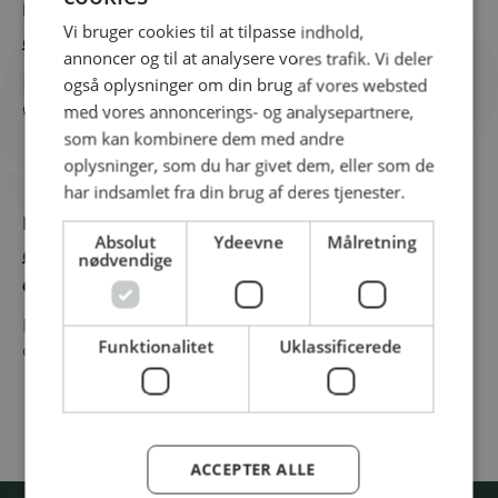
Produkt
Vi bruger cookies til at tilpasse indhold,
ØKO NF Lemonade Lemon & Lime 33 cl
annoncer og til at analysere vores trafik. Vi deler
også oplysninger om din brug af vores websted
I foråret 2025 lancerede vi tre forfriskende,
med vores annoncerings- og analysepartnere,
økologiske varianter i...
som kan kombinere dem med andre
oplysninger, som du har givet dem, eller som de
har indsamlet fra din brug af deres tjenester.
Produkt
Absolut
Ydeevne
Målretning
ØKO ND Cocktail Gin & Mango 7,5% 33
nødvendige
cl
ND Cocktails er danskproducerede, økologiske
Funktionalitet
Uklassificerede
og færdigblandede cocktails, lavet på...
ACCEPTER ALLE