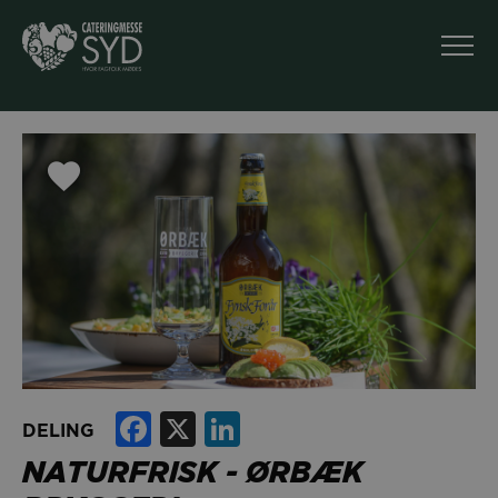
Facebook
X
LinkedIn
DELING
NATURFRISK - ØRBÆK