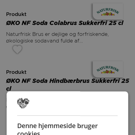
Produkt
ØKO NF Soda Colabrus Sukkerfri 25 cl
Naturfrisk Brus er dejlige og forfriskende,
økologiske sodavand fulde af...
Produkt
ØKO NF Soda Hindbærbrus Sukkerfri 25
cl
Naturfrisk Brus er dejlige og forfriskende,
økologiske sodavand fulde af...
Denne hjemmeside bruger
cookies