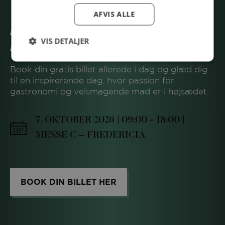
AFVIS ALLE
BOOK DIN GRATIS BILLET I
VIS DETALJER
DAG
Book din gratis billet allerede i dag og glæd dig
til en inspirerende dag, hvor passion for
gastronomi og velsmagende mad er i højsædet.
7. OKTOBER 2026 | 09:00 - 18:00 |
MESSE C – FREDERICIA
BOOK DIN BILLET HER