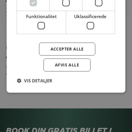
AMA Cuisine er perfekt til madlavning og med
Funktionalitet
Uklassificerede
15% fedt....
Produkt
ACCEPTER ALLE
Bakkedal Smørbar, 2kg.
AFVIS ALLE
Bakkedal Smørbar er lige til at smøre på brødet
direkte...
VIS DETALJER
BOOK DIN GRATIS BILLET I