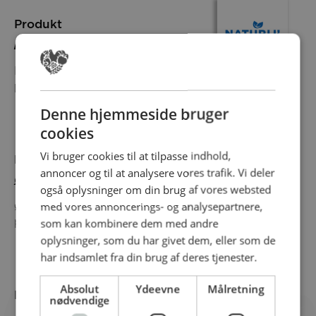
Produkt
Naturli’ PRO Barista
Kalder alle Baristaer! Denne 100 %
plantebaserede havredrik er det...
Denne hjemmeside bruger
cookies
Vi bruger cookies til at tilpasse indhold,
Produkt
annoncer og til at analysere vores trafik. Vi deler
ØKOLOGISK SMØRBAR 2 KG
også oplysninger om din brug af vores websted
med vores annoncerings- og analysepartnere,
ØKOLOGISK SMØRBAR 2 KG Vores
som kan kombinere dem med andre
prisvindende, økologisk Smørbar –bare større!...
oplysninger, som du har givet dem, eller som de
har indsamlet fra din brug af deres tjenester.
Absolut
Ydeevne
Målretning
Produkt
nødvendige
AMA Cuisine for cooking 15%, 1L