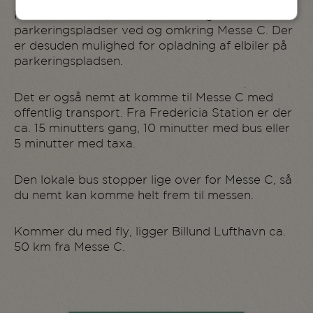
Kommer du i bil, finder du 3.000 gratis
parkeringspladser ved og omkring Messe C. Der
er desuden mulighed for opladning af elbiler på
parkeringspladsen.
Det er også nemt at komme til Messe C med
offentlig transport. Fra Fredericia Station er der
ca. 15 minutters gang, 10 minutter med bus eller
5 minutter med taxa.
Den lokale bus stopper lige over for Messe C, så
du nemt kan komme helt frem til messen.
Kommer du med fly, ligger Billund Lufthavn ca.
50 km fra Messe C.