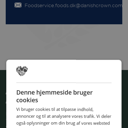
Foodservice.foods.dk@danishcrown.com
BOOK DIN GRATIS BILLET I
Denne hjemmeside bruger
cookies
DAG
Vi bruger cookies til at tilpasse indhold,
Book din gratis billet allerede i dag og glæd dig
annoncer og til at analysere vores trafik. Vi deler
til en inspirerende dag, hvor passion for
også oplysninger om din brug af vores websted
gastronomi og velsmagende mad er i højsædet.