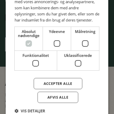
med vores annoncerings- og analysepartnere,
som kan kombinere dem med andre
7. OKTOBER 2026 | 09:00 - 18:00 |
oplysninger, som du har givet dem, eller som de
har indsamlet fra din brug af deres tjenester.
MESSE C – FREDERICIA
Absolut
Ydeevne
Målretning
nødvendige
BOOK DIN BILLET HER
Funktionalitet
Uklassificerede
FIND VEJ
ACCEPTER ALLE
Messe C ligger centralt i Fredericia med kort
AFVIS ALLE
afstand til motorvejsnettet. Adressen er Vestre
Ringvej 101, 7000 Fredericia.
VIS DETALJER