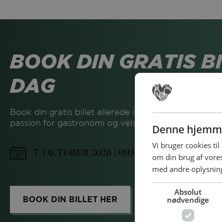
BOOK DIN GRATIS BI
DAG
Book din gratis billet allerede i dag og glæd dig til
passion for gastronomi og velsmagende mad er i h
Denne hjemme
Vi bruger cookies til
7. OKTOBER 2026 | 09:00 - 18:00 | MESSE
om din brug af vor
med andre oplysninge
Absolut
BOOK DIN BILLET HER
nødvendige