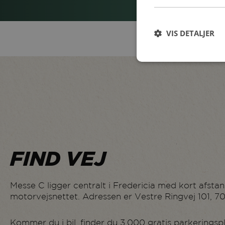
VIS DETALJER
FIND VEJ
Messe C ligger centralt i Fredericia med kort afstand
motorvejsnettet. Adressen er Vestre Ringvej 101, 7
Kommer du i bil, finder du 3.000 gratis parkerings