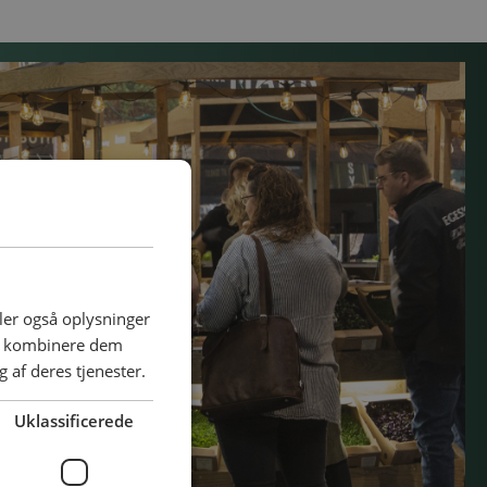
deler også oplysninger
an kombinere dem
 af deres tjenester.
Uklassificerede