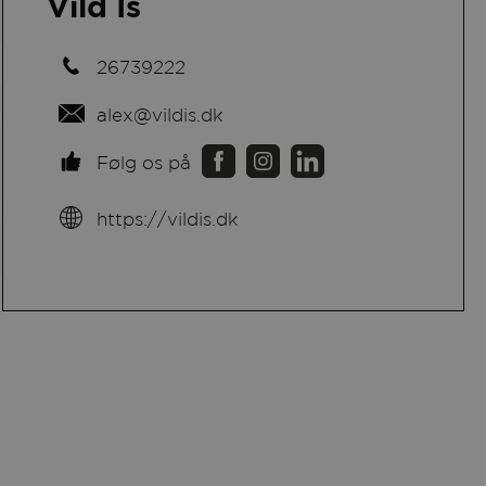
Vild Is
26739222
alex@vildis.dk
Følg os på
https://vildis.dk