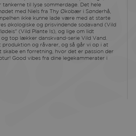
r tankerne til lyse sommerdage. Det hele
mødet med Niels fra Thy Økobær i Sønderhå,
simpelhen ikke kunne lade være med at starte
ores økologiske og prisvindende sodavand (Vild
deis" (Vild Plante Is), og lige om lidt
 og top lækker danskvand-serie Vild Vand.
ft produktion og råvarer, og så går vi op i at
t skabe en forretning, hvor det er passion der
optur! Good vibes fra dine legekammerater i