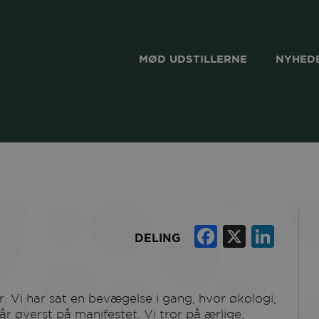
MØD UDSTILLERNE
NYHEDE
Faceboo
X
Lin
DELING
r øverst på manifestet. Vi tror på ærlige,