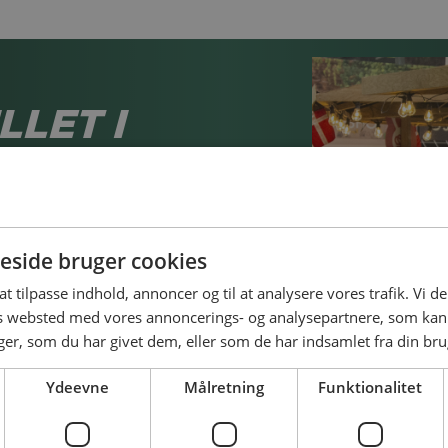
LLET I
 en inspirerende dag, hvor
øjsædet.
side bruger cookies
 at tilpasse indhold, annoncer og til at analysere vores trafik. Vi 
 C – FREDERICIA
es websted med vores annoncerings- og analysepartnere, som k
r, som du har givet dem, eller som de har indsamlet fra din brug
Ydeevne
Målretning
Funktionalitet