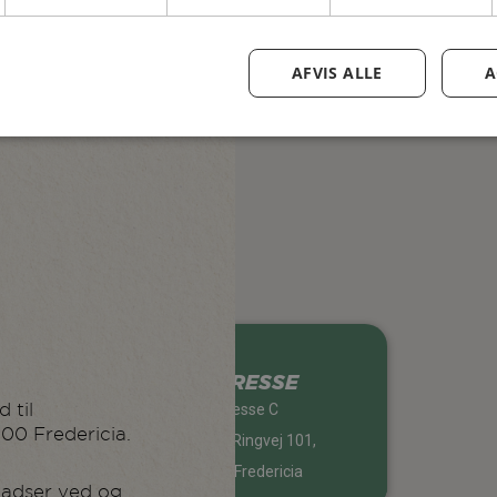
AFVIS ALLE
A
ADRESSE
Messe C
 til
000 Fredericia.
Vestre Ringvej 101,
7000 Fredericia
pladser ved og