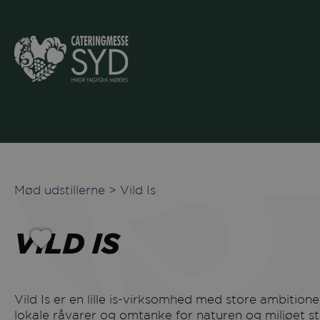
Mød udstillerne
>
Vild Is
VILD IS
Vild Is er en lille is-virksomhed med store ambitioner. Vi har sat en bevægelse i gang, hvor økologi,
lokale råvarer og omtanke for naturen og miljøet stå