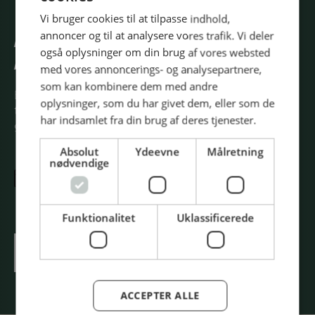
Vi bruger cookies til at tilpasse indhold,
annoncer og til at analysere vores trafik. Vi deler
BOOK DIN GRATIS BILLET I
også oplysninger om din brug af vores websted
DAG
med vores annoncerings- og analysepartnere,
som kan kombinere dem med andre
Book din gratis billet allerede i dag og glæd dig
oplysninger, som du har givet dem, eller som de
til en inspirerende dag, hvor passion for
har indsamlet fra din brug af deres tjenester.
gastronomi og velsmagende mad er i højsædet.
Absolut
Ydeevne
Målretning
nødvendige
7. OKTOBER 2026 | 09:00 - 18:00 |
MESSE C – FREDERICIA
Funktionalitet
Uklassificerede
BOOK DIN BILLET HER
ACCEPTER ALLE