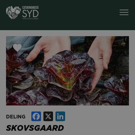
Facebook
X
LinkedIn
DELING
SKOVSGAARD