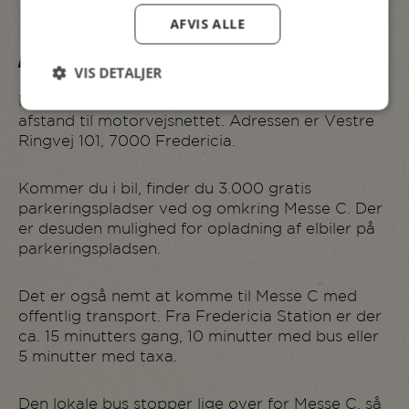
AFVIS ALLE
FIND VEJ
VIS DETALJER
Messe C ligger centralt i Fredericia med kort
afstand til motorvejsnettet. Adressen er Vestre
Ringvej 101, 7000 Fredericia.
Kommer du i bil, finder du 3.000 gratis
parkeringspladser ved og omkring Messe C. Der
er desuden mulighed for opladning af elbiler på
parkeringspladsen.
Det er også nemt at komme til Messe C med
offentlig transport. Fra Fredericia Station er der
ca. 15 minutters gang, 10 minutter med bus eller
5 minutter med taxa.
Den lokale bus stopper lige over for Messe C, så